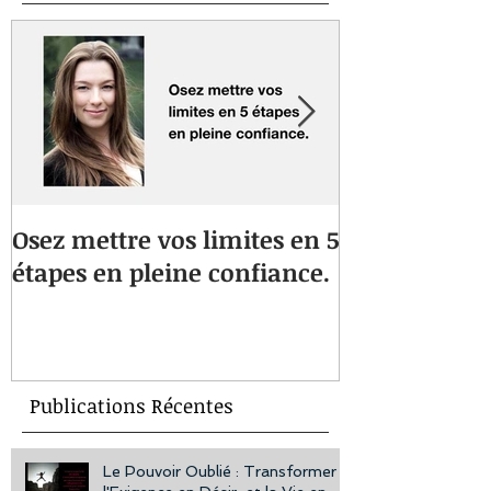
Osez mettre vos limites en 5
Vous souffre
étapes en pleine confiance.
musculaires 
Une approche
vous aidera à
bien-être au
Publications Récentes
Le Pouvoir Oublié : Transformer