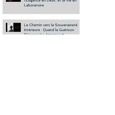
l'Exigence en Désir, et la Vie en
Laboratoire
Le Chemin vers la Souveraineté
Intérieure : Quand la Guérison
Dépasse les Attentes ♥️
Pression et Performance : Quand
le rythme des autres étouffe
votre vraie réussite´
Trac, Stress Intense, et la
Découverte du Moteur Inconnu :
Quand le Corps Recâble la Peur en
Puissance
La Personne Sécure : Portrait d'un