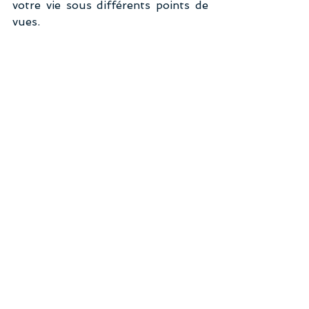
votre vie sous différents points de 
vues.
Je vous invite à consulter la séance
d'HYPNOSE THÉRAPEUTIQUE 
GRATUITE 
Retrouver le calme 
intérieur
. 
Melanie Lelievre Coach PNL
Le 17 Octobre 2015.
#coachingpnl