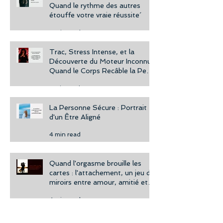
Quand le rythme des autres
étouffe votre vraie réussite´
4 min read
Trac, Stress Intense, et la
Découverte du Moteur Inconnu :
Quand le Corps Recâble la Peur
en Puissance
3 min read
La Personne Sécure : Portrait
d'un Être Aligné
4 min read
Quand l'orgasme brouille les
cartes : l'attachement, un jeu de
miroirs entre amour, amitié et
désir.
4 min read
Le Chemin de l'Âme Entière :