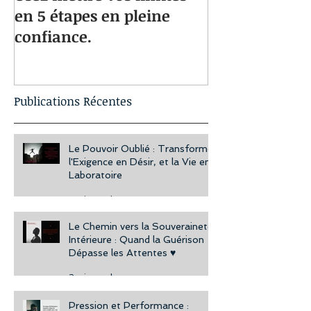
en 5 étapes en pleine
musculaires 
confiance.
Une approche 
vous aidera à
bien-être au 
Publications Récentes
Le Pouvoir Oublié : Transformer
l'Exigence en Désir, et la Vie en
Laboratoire
4 min read
Le Chemin vers la Souveraineté
Intérieure : Quand la Guérison
Dépasse les Attentes ♥️
2 min read
Pression et Performance :