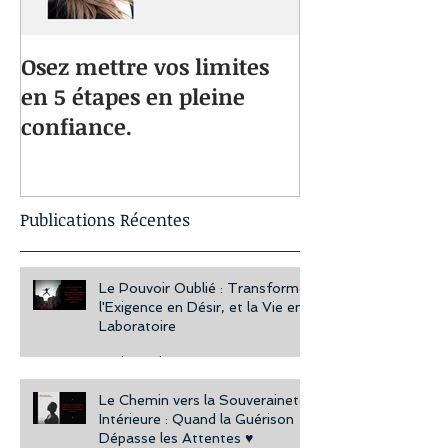
Osez mettre vos limites
Vous souffrez
en 5 étapes en pleine
musculaires 
confiance.
Une approche 
vous aidera à
bien-être au 
Publications Récentes
Le Pouvoir Oublié : Transformer
l'Exigence en Désir, et la Vie en
Laboratoire
4 min read
Le Chemin vers la Souveraineté
Intérieure : Quand la Guérison
Dépasse les Attentes ♥️