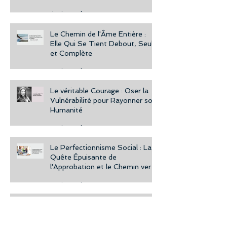
désir.
4 min read
Le Chemin de l'Âme Entière :
Elle Qui Se Tient Debout, Seule
et Complète
2 min read
Le véritable Courage : Oser la
Vulnérabilité pour Rayonner son
Humanité
2 min read
Le Perfectionnisme Social : La
Quête Épuisante de
l'Approbation et le Chemin vers
l'Authenticité
2 min read
Invalidation Parentale : Quand
l'Amour Blesse la Confiance