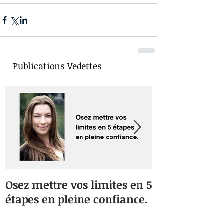
Publications Vedettes
Osez mettre vos limites en 5
Vous souffre
étapes en pleine confiance.
musculaires 
Une approche