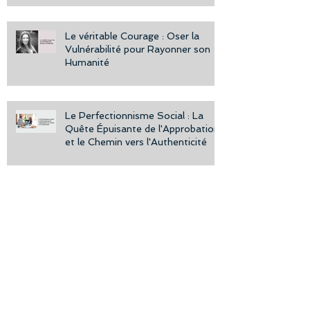
Le véritable Courage : Oser la
Vulnérabilité pour Rayonner son
Humanité
Le Perfectionnisme Social : La
Quête Épuisante de l'Approbation
et le Chemin vers l'Authenticité
Invalidation Parentale : Quand
l'Amour Blesse la Confiance
Archives
November 2025
(1)
1 post
August 2025
(1)
1 post