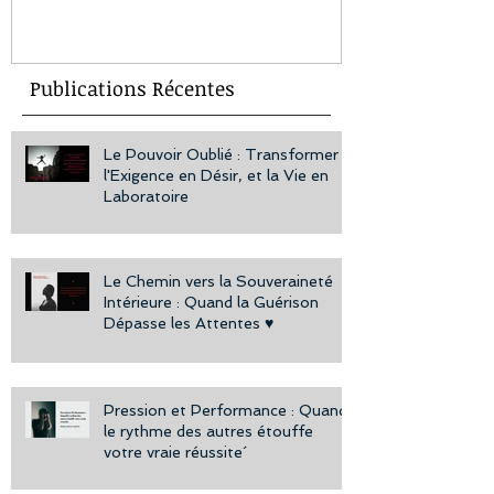
vous aidera à
bien-être au
Publications Récentes
Le Pouvoir Oublié : Transformer
l'Exigence en Désir, et la Vie en
Laboratoire
Le Chemin vers la Souveraineté
Intérieure : Quand la Guérison
Dépasse les Attentes ♥️
Pression et Performance : Quand
le rythme des autres étouffe
votre vraie réussite´