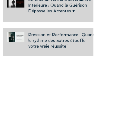
Intérieure : Quand la Guérison
Dépasse les Attentes ♥️
Pression et Performance : Quand
le rythme des autres étouffe
votre vraie réussite´
Trac, Stress Intense, et la
Découverte du Moteur Inconnu :
Quand le Corps Recâble la Peur en
Puissance
La Personne Sécure : Portrait d'un
Être Aligné