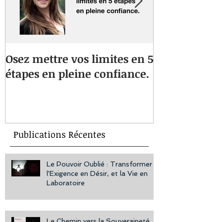
Osez mettre vos limites en 5
Vous souffre
étapes en pleine confiance.
musculaires 
Une approche
vous aidera à
bien-être au
Publications Récentes
Le Pouvoir Oublié : Transformer
l'Exigence en Désir, et la Vie en
Laboratoire
Le Chemin vers la Souveraineté